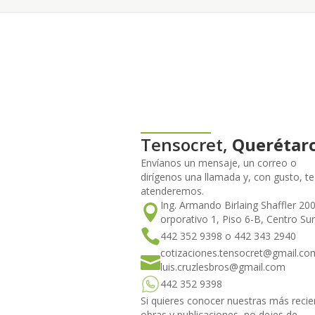
Tensocret,
Querétar
Envíanos un mensaje, un correo o
dirígenos una llamada y, con gusto, te
atenderemos.
Ing. Armando Birlaing Shaffler 20
orporativo 1, Piso 6-B, Centro Sur
442 352 9398 o 442 343 2940
cotizaciones.tensocret@gmail.co
luis.cruzlesbros@gmail.com
442 352 9398
Si quieres conocer nuestras más recie
obras y publicaciones, no dejes de