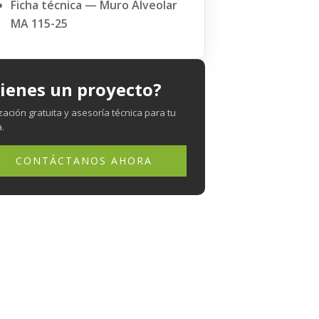
Ficha técnica — Muro Alveolar
MA 115-25
ienes un proyecto?
zación gratuita y asesoría técnica para tu
.
CONTÁCTANOS AHORA