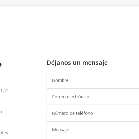
Déjanos un mensaje
o
01, C
m
ntes