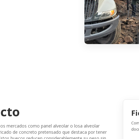
ucto
Fi
Com
nos mercados como panel alveolar o losa alveolar
doc
bricado de concreto pretensado que destaca por tener
. Estos huecos reducen considerablemente su peso sin