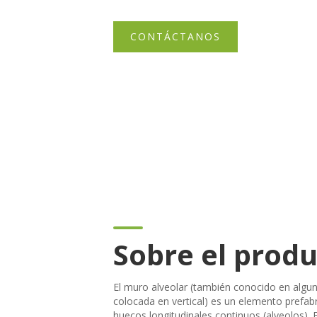
CONTÁCTANOS
Sobre el prod
El muro alveolar (también conocido en algu
colocada en vertical) es un elemento prefa
huecos longitudinales continuos (alveolos)