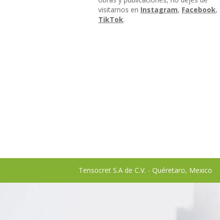
visitarnos en
Instagram
,
Facebook
,
TikTok
.
Tensocret S.A de C.V. - Quéretaro, Mexico