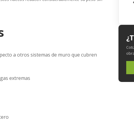
s
¿T
Coti
obra
specto a otros sistemas de muro que cubren
rgas extremas
cero