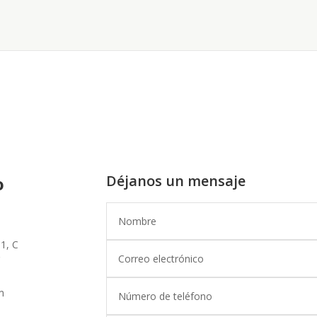
Déjanos un mensaje
o
01, C
m