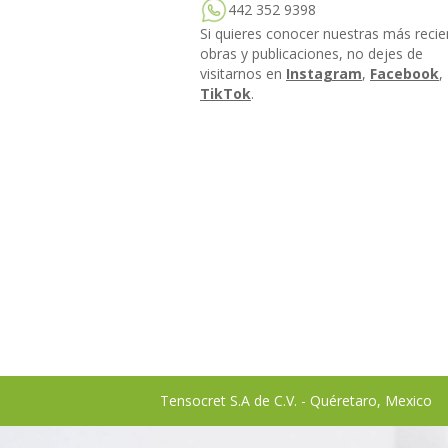
442 352 9398
Si quieres conocer nuestras más recie
obras y publicaciones, no dejes de
visitarnos en
Instagram
,
Facebook
,
TikTok
.
Tensocret S.A de C.V. - Quéretaro, Mexico