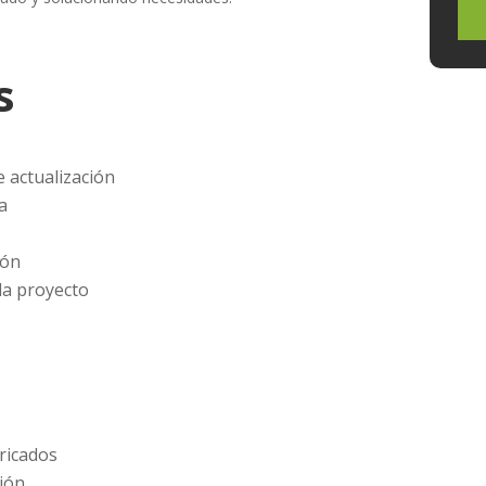
s
 actualización
a
ión
da proyecto
ricados
ción